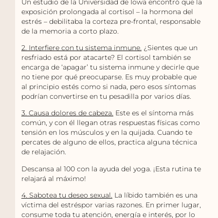
Un estudio de la Universidad de Iowa encontró que la
exposición prolongada al cortisol – la hormona del
estrés – debilitaba la corteza pre-frontal, responsable
de la memoria a corto plazo.
2. Interfiere con tu sistema inmune.
¿Sientes que un
resfriado está por atacarte? El cortisol también se
encarga de ‘apagar’ tu sistema inmune y decirle que
no tiene por qué preocuparse. Es muy probable que
al principio estés como si nada, pero esos síntomas
podrían convertirse en tu pesadilla por varios días.
3. Causa dolores de cabeza.
Este es el síntoma más
común, y con él llegan otras respuestas físicas como
tensión en los músculos y en la quijada. Cuando te
percates de alguno de ellos, practica alguna técnica
de relajación.
Descansa al 100 con la ayuda del yoga. ¡Esta rutina te
relajará al máximo!
4. Sabotea tu deseo sexual.
La líbido también es una
víctima del estréspor varias razones. En primer lugar,
consume toda tu atención, energía e interés, por lo