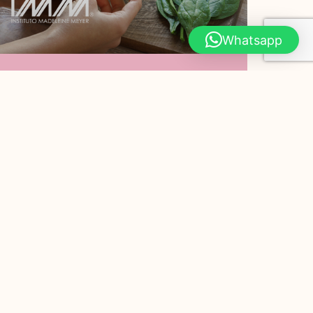
Whatsapp
¿Por Qué Debes
Comer Espinaca?
Hoy en Instituto Madeleine Meyer te
compartimos 7 razones por las que
debes comer espinaca. PODER
ADELGAZANTE Las hojas de
Leer Más