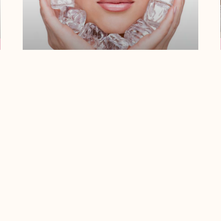
¿Qué Es Un
Tratamiento Shock
Reafirmante?
La piel firme, tersa y sana es uno de los
cánones de belleza en la actualidad, y
tanto mujeres como
Leer Más
« Anterior
Siguiente »