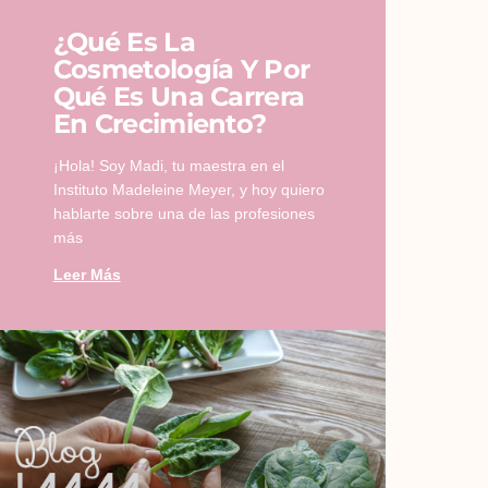
¿Qué Es La
Cosmetología Y Por
Qué Es Una Carrera
En Crecimiento?
¡Hola! Soy Madi, tu maestra en el
Instituto Madeleine Meyer, y hoy quiero
hablarte sobre una de las profesiones
más
Leer Más