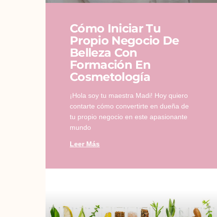
Cómo Iniciar Tu
Propio Negocio De
Belleza Con
Formación En
Cosmetología
¡Hola soy tu maestra Madi! Hoy quiero
contarte cómo convertirte en dueña de
tu propio negocio en este apasionante
mundo
Leer Más