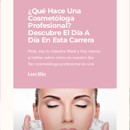
¿Qué Hace Una
Cosmetóloga
Profesional?
Descubre El Día A
Día En Esta Carrera
Hola, soy tu maestra Madi y hoy vamos
a hablar sobre cómo es nuestro día.
Ser cosmetóloga profesional es una
Leer Más