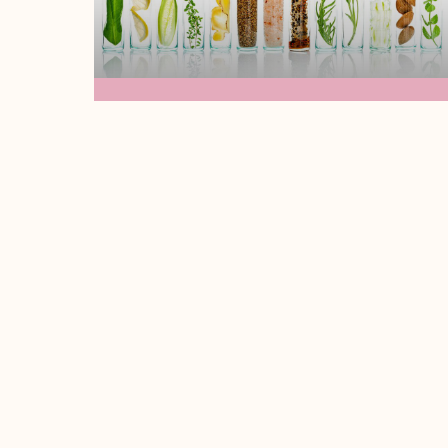
La Ciencia Del
Cuidado De La Piel:
Ingredientes Activos
Que Todo Estudiante
De Cosmetología
Debe Conocer
¡Hola soy tu maestra Madi!Hoy vamos a
hablar sobre algunos ingredientes que
son esenciales en el cuidado de la piel,
Leer Más