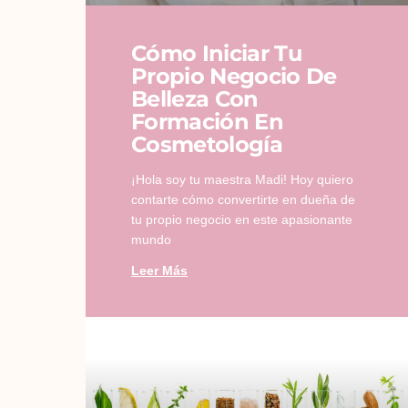
Cómo Iniciar Tu
Propio Negocio De
Belleza Con
Formación En
Cosmetología
¡Hola soy tu maestra Madi! Hoy quiero
contarte cómo convertirte en dueña de
tu propio negocio en este apasionante
mundo
Leer Más