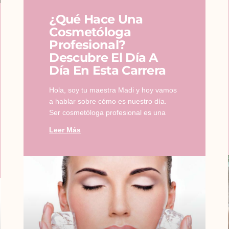
¿Qué Hace Una
Cosmetóloga
Profesional?
Descubre El Día A
Día En Esta Carrera
Hola, soy tu maestra Madi y hoy vamos
a hablar sobre cómo es nuestro día.
Ser cosmetóloga profesional es una
Leer Más