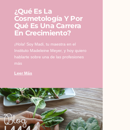
¿Qué Es La
Cosmetología Y Por
Qué Es Una Carrera
En Crecimiento?
¡Hola! Soy Madi, tu maestra en el
Instituto Madeleine Meyer, y hoy quiero
hablarte sobre una de las profesiones
más
Leer Más