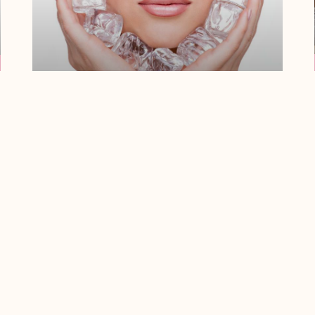
¿Qué Es Un
Tratamiento Shock
Reafirmante?
La piel firme, tersa y sana es uno de los
cánones de belleza en la actualidad, y
tanto mujeres como
Leer Más
« Anterior
Siguiente »