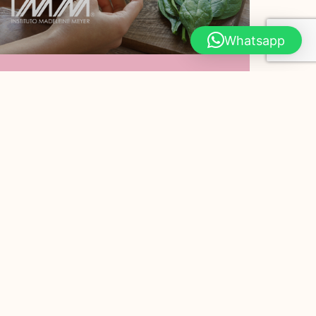
Whatsapp
¿Por Qué Debes
Comer Espinaca?
Hoy en Instituto Madeleine Meyer te
compartimos 7 razones por las que
debes comer espinaca. PODER
ADELGAZANTE Las hojas de
Leer Más