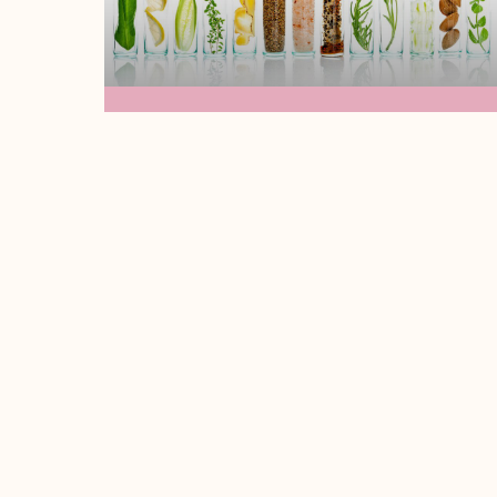
La Ciencia Del
Cuidado De La Piel:
Ingredientes Activos
Que Todo Estudiante
De Cosmetología
Debe Conocer
¡Hola soy tu maestra Madi!Hoy vamos a
hablar sobre algunos ingredientes que
son esenciales en el cuidado de la piel,
Leer Más