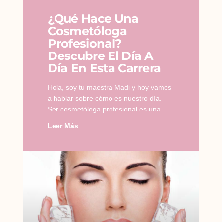
¿Qué Hace Una
Cosmetóloga
Profesional?
Descubre El Día A
Día En Esta Carrera
Hola, soy tu maestra Madi y hoy vamos
a hablar sobre cómo es nuestro día.
Ser cosmetóloga profesional es una
Leer Más