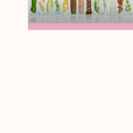
La Ciencia Del
Cuidado De La Piel:
Ingredientes Activos
Que Todo Estudiante
De Cosmetología
Debe Conocer
¡Hola soy tu maestra Madi!Hoy vamos a
hablar sobre algunos ingredientes que
son esenciales en el cuidado de la piel,
Leer Más