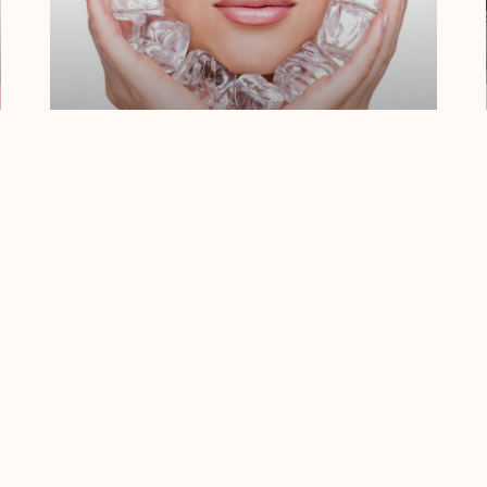
¿Qué Es Un
Tratamiento Shock
Reafirmante?
La piel firme, tersa y sana es uno de los
cánones de belleza en la actualidad, y
tanto mujeres como
Leer Más
« Anterior
Siguiente »