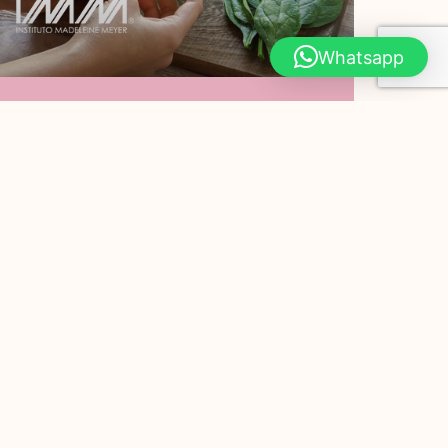
Whatsapp
¿Por Qué Debes
Comer Espinaca?
Hoy en Instituto Madeleine Meyer te
compartimos 7 razones por las que
debes comer espinaca. PODER
ADELGAZANTE Las hojas de
Leer Más