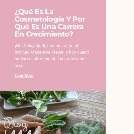
¿Qué Es La
Cosmetología Y Por
Qué Es Una Carrera
En Crecimiento?
¡Hola! Soy Madi, tu maestra en el
Instituto Madeleine Meyer, y hoy quiero
hablarte sobre una de las profesiones
más
Leer Más