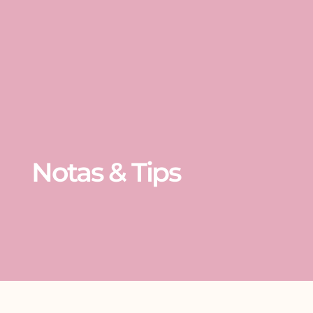
Notas & Tips