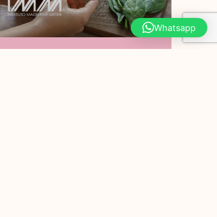
Whatsapp
¿Por Qué Debes
Comer Espinaca?
Hoy en Instituto Madeleine Meyer te
compartimos 7 razones por las que
debes comer espinaca. PODER
ADELGAZANTE Las hojas de
Leer Más