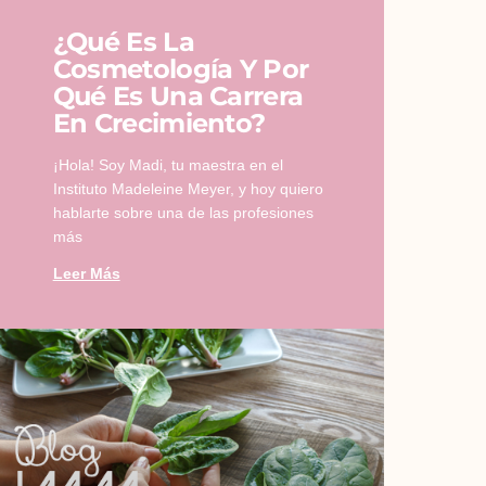
¿Qué Es La
Cosmetología Y Por
Qué Es Una Carrera
En Crecimiento?
¡Hola! Soy Madi, tu maestra en el
Instituto Madeleine Meyer, y hoy quiero
hablarte sobre una de las profesiones
más
Leer Más