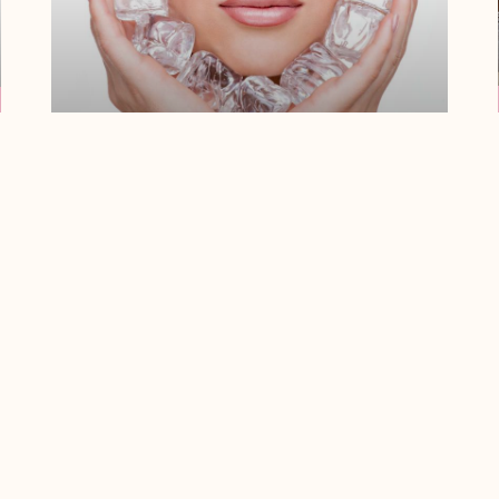
¿Qué Es Un
Tratamiento Shock
Reafirmante?
La piel firme, tersa y sana es uno de los
cánones de belleza en la actualidad, y
tanto mujeres como
Leer Más
« Anterior
Siguiente »