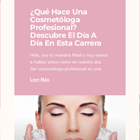
¿Qué Hace Una
Cosmetóloga
Profesional?
Descubre El Día A
Día En Esta Carrera
Hola, soy tu maestra Madi y hoy vamos
a hablar sobre cómo es nuestro día.
Ser cosmetóloga profesional es una
Leer Más