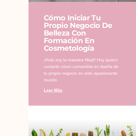
Cómo Iniciar Tu
Propio Negocio De
Belleza Con
Formación En
Cosmetología
¡Hola soy tu maestra Madi! Hoy quiero
contarte cómo convertirte en dueña de
tu propio negocio en este apasionante
mundo
Leer Más