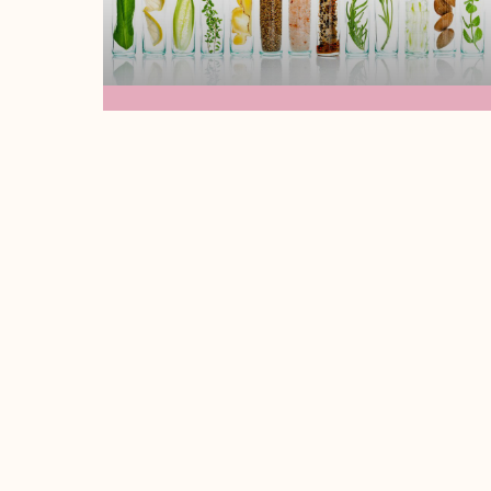
La Ciencia Del
Cuidado De La Piel:
Ingredientes Activos
Que Todo Estudiante
De Cosmetología
Debe Conocer
¡Hola soy tu maestra Madi!Hoy vamos a
hablar sobre algunos ingredientes que
son esenciales en el cuidado de la piel,
Leer Más