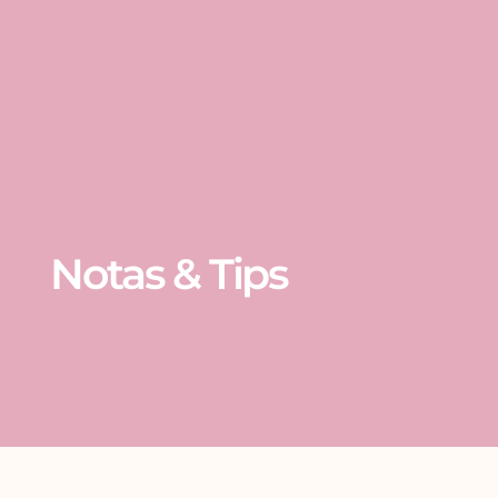
Notas & Tips