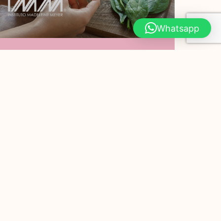
Whatsapp
¿Por Qué Debes
Comer Espinaca?
Hoy en Instituto Madeleine Meyer te
compartimos 7 razones por las que
debes comer espinaca. PODER
ADELGAZANTE Las hojas de
Leer Más