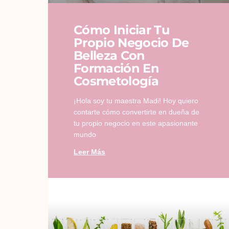
Cómo Iniciar Tu
Propio Negocio De
Belleza Con
Formación En
Cosmetología
¡Hola soy tu maestra Madi! Hoy quiero
contarte cómo convertirte en dueña de
tu propio negocio en este apasionante
mundo
Leer Más