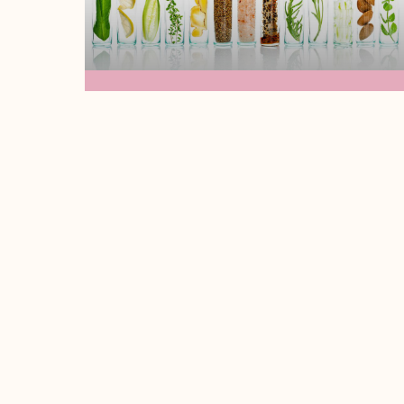
La Ciencia Del
Cuidado De La Piel:
Ingredientes Activos
Que Todo Estudiante
De Cosmetología
Debe Conocer
¡Hola soy tu maestra Madi!Hoy vamos a
hablar sobre algunos ingredientes que
son esenciales en el cuidado de la piel,
Leer Más