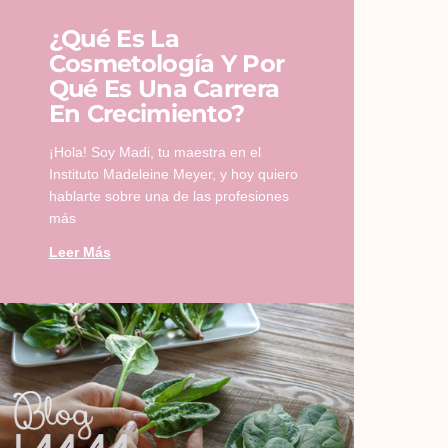
¿Qué Es La
Cosmetología Y Por
Qué Es Una Carrera
En Crecimiento?
¡Hola! Soy Madi, tu maestra en el
Instituto Madeleine Meyer, y hoy quiero
hablarte sobre una de las profesiones
más
Leer Más