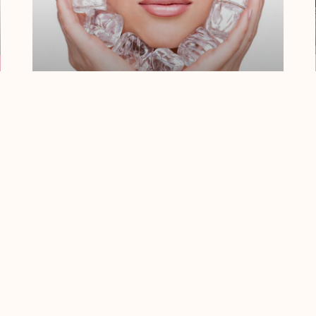
¿Qué Es Un
Tratamiento Shock
Reafirmante?
La piel firme, tersa y sana es uno de los
cánones de belleza en la actualidad, y
tanto mujeres como
Leer Más
« Anterior
Siguiente »