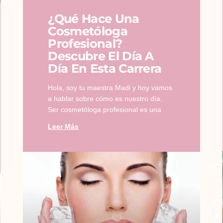
¿Qué Hace Una
Cosmetóloga
Profesional?
Descubre El Día A
Día En Esta Carrera
Hola, soy tu maestra Madi y hoy vamos
a hablar sobre cómo es nuestro día.
Ser cosmetóloga profesional es una
Leer Más