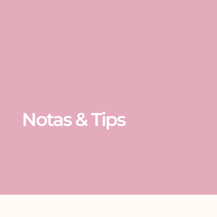
Notas & Tips