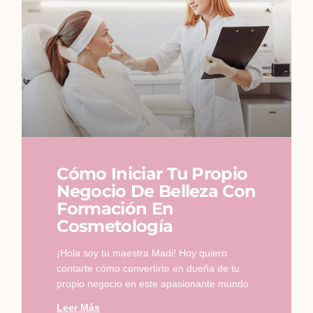
Cómo Iniciar Tu Propio
Negocio De Belleza Con
Formación En
Cosmetología
¡Hola soy tu maestra Madi! Hoy quiero
contarte cómo convertirte en dueña de tu
propio negocio en este apasionante mundo
Leer Más