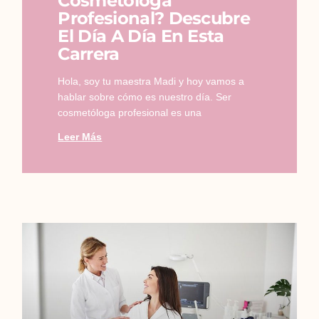
Cosmetóloga
Profesional? Descubre
El Día A Día En Esta
Carrera
Hola, soy tu maestra Madi y hoy vamos a
hablar sobre cómo es nuestro día. Ser
cosmetóloga profesional es una
Leer Más