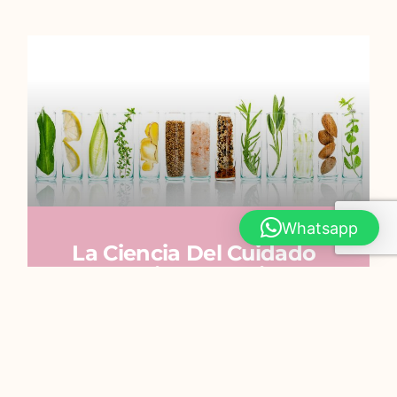
Whatsapp
La Ciencia Del Cuidado
De La Piel: Ingredientes
Activos Que Todo
Estudiante De
Cosmetología Debe
Conocer