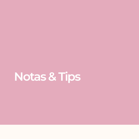
Notas & Tips