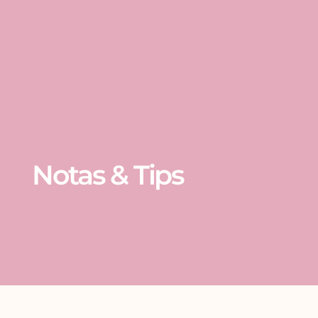
Notas & Tips