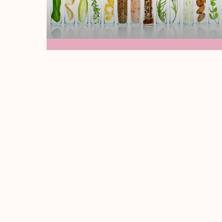
La Ciencia Del
Cuidado De La Piel:
Ingredientes Activos
Que Todo Estudiante
De Cosmetología
Debe Conocer
¡Hola soy tu maestra Madi!Hoy vamos a
hablar sobre algunos ingredientes que
son esenciales en el cuidado de la piel,
Leer Más