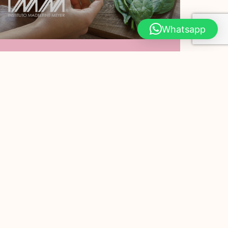
Whatsapp
¿Por Qué Debes
Comer Espinaca?
Hoy en Instituto Madeleine Meyer te
compartimos 7 razones por las que
debes comer espinaca. PODER
ADELGAZANTE Las hojas de
Leer Más