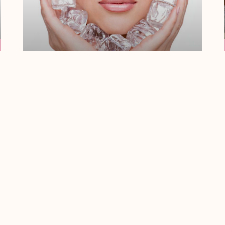
¿Qué Es Un
Tratamiento Shock
Reafirmante?
La piel firme, tersa y sana es uno de los
cánones de belleza en la actualidad, y
tanto mujeres como
Leer Más
« Anterior
Siguiente »