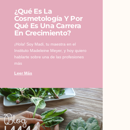
¿Qué Es La
Cosmetología Y Por
Qué Es Una Carrera
En Crecimiento?
¡Hola! Soy Madi, tu maestra en el
Instituto Madeleine Meyer, y hoy quiero
hablarte sobre una de las profesiones
más
Leer Más