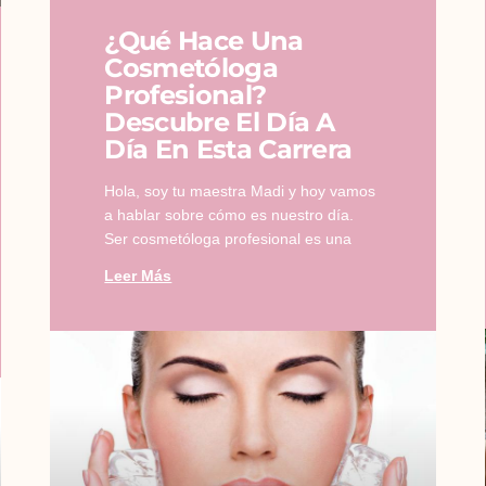
¿Qué Hace Una
Cosmetóloga
Profesional?
Descubre El Día A
Día En Esta Carrera
Hola, soy tu maestra Madi y hoy vamos
a hablar sobre cómo es nuestro día.
Ser cosmetóloga profesional es una
Leer Más