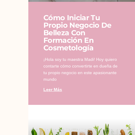
Cómo Iniciar Tu
Propio Negocio De
Belleza Con
Formación En
Cosmetología
¡Hola soy tu maestra Madi! Hoy quiero
contarte cómo convertirte en dueña de
tu propio negocio en este apasionante
mundo
Leer Más